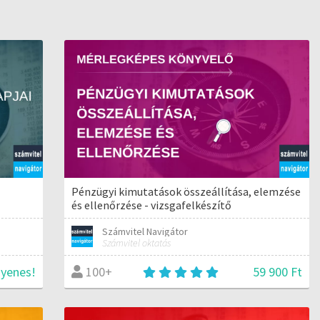
Pénzügyi kimutatások összeállítása, elemzése
és ellenőrzése - vizsgafelkészítő
Számvitel Navigátor
Számvitel oktatás
gyenes!
59 900 Ft
100+