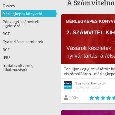
A Számvitelnav
Összes
Mérlegképes könyvelő
Pénzügyi-számviteli
ügyintéző
BGE
Gyakorló szakemberek
BCE
IFRS
Irodai szoftverek,
Tanuljunk együtt: vásárolt k
alkalmazások
elszámolóáron - mérlegkép
Számvitel Navigátor
Számvitel oktatás
100+