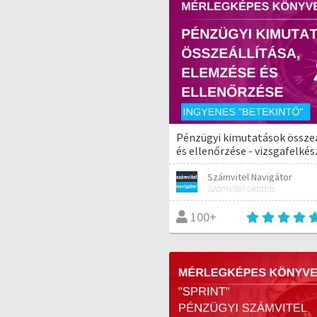
Pénzügyi kimutatások összeá
és ellenőrzése - vizsgafelké
Számvitel Navigátor
Számvitel oktatás
100+