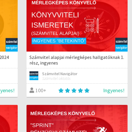
 2024
Számvitel alapjai mérlegképes hallgatóknak 1.
rész, ingyenes
Számvitel Navigátor
Számvitel oktatás
gyenes!
Ingyenes!
100+