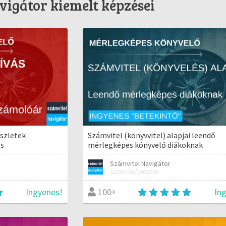
igátor kiemelt képzései
észletek
Számvitel (könyvvitel) alapjai leendő
es
mérlegképes könyvelő diákoknak
Számvitel Navigátor
Számvitel oktatás
Ingyenes!
In
100+