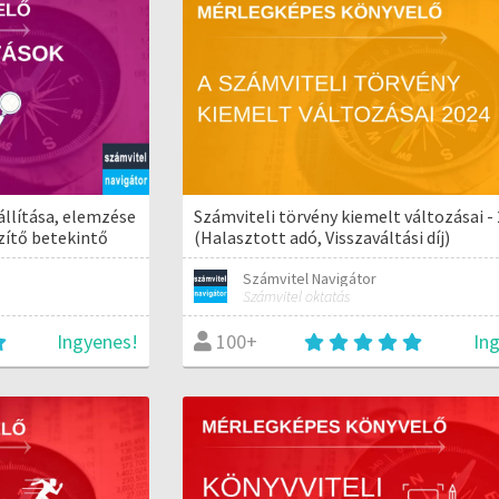
llítása, elemzése
Számviteli törvény kiemelt változásai -
szítő betekintő
(Halasztott adó, Visszaváltási díj)
Számvitel Navigátor
Számvitel oktatás
Ingyenes!
In
100+