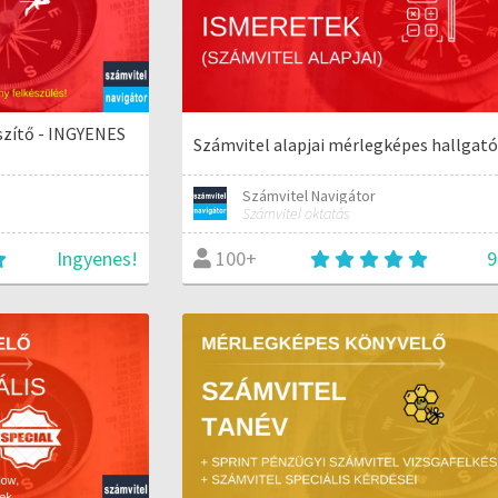
szítő - INGYENES
Számvitel alapjai mérlegképes hallgat
Számvitel Navigátor
Számvitel oktatás
Ingyenes!
9
100+