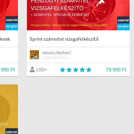
óknak
Sprint számvitel vizsgafelkészítő
Havass Norbert
Számvitel tanár
 990 Ft
79 900 Ft
100+