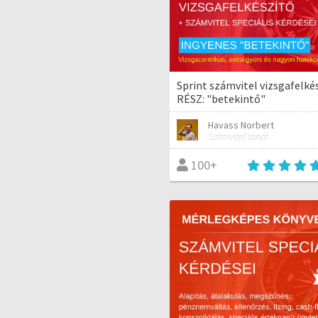
Sprint számvitel vizsgafelké
RÉSZ: "betekintő"
Havass Norbert
Számvitel tanár
100+