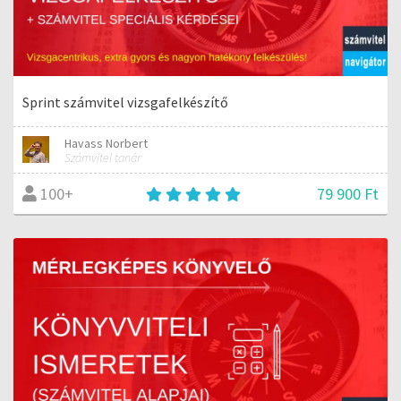
Sprint számvitel vizsgafelkészítő
Havass Norbert
Számvitel tanár
79 900 Ft
100+