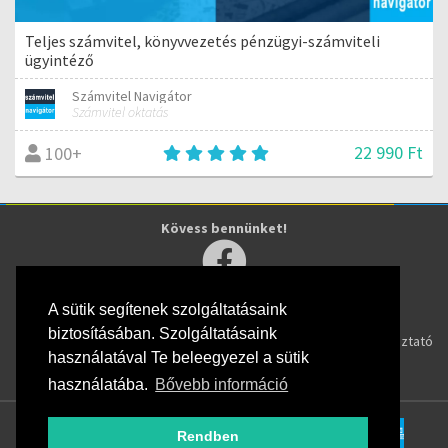
Teljes számvitel, könyvvezetés pénzügyi-számviteli
ügyintéző
Számvitel Navigátor
Számvitel oktatás
22 990 Ft
100+
Kövess bennünket!
A sütik segítenek szolgáltatásaink
Rólunk
Hallgatóknak
Info
biztosításában. Szolgáltatásaink
Cégünk
Tanulj online
Adatkezelési tájékoztató
használatával Te beleegyezel a sütik
Kapcsolat
Képzések
ÁSZF
GYIK
használatába.
Bővebb információ
Rendben