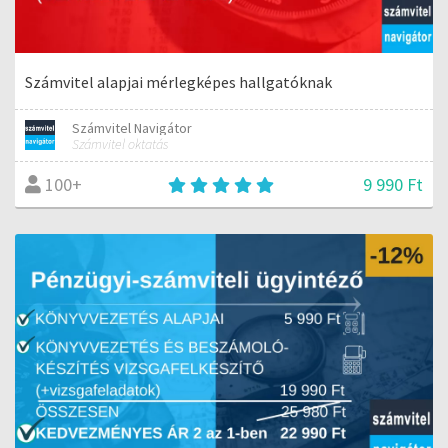
Számvitel alapjai mérlegképes hallgatóknak
Számvitel Navigátor
Számvitel oktatás
9 990 Ft
100+