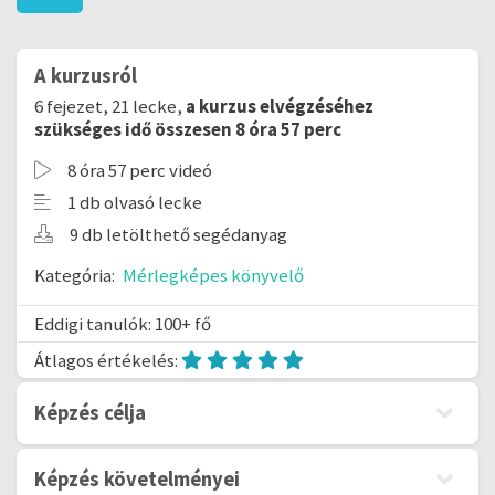
A kurzusról
6 fejezet, 21 lecke,
a kurzus elvégzéséhez
szükséges idő összesen 8 óra 57 perc
8 óra 57 perc videó
1 db olvasó lecke
9 db letölthető segédanyag
Kategória:
Mérlegképes könyvelő
Eddigi tanulók: 100+ fő
Átlagos értékelés:
Képzés célja
Képzés követelményei