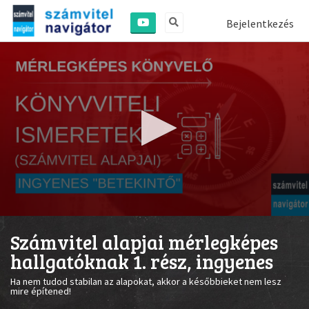
Bejelentkezés
0
seconds
Számvitel alapjai mérlegképes
of
1
hallgatóknak 1. rész, ingyenes
minute,
47
Ha nem tudod stabilan az alapokat, akkor a későbbieket nem lesz
seconds
mire építened!